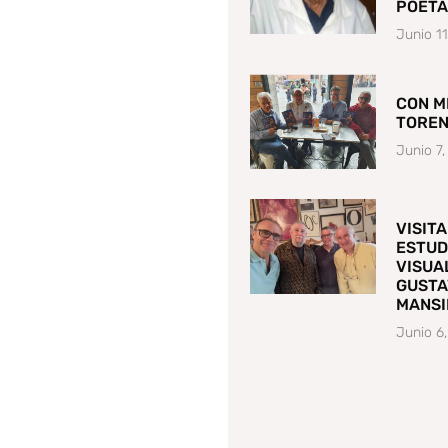
POETA
Junio 1
CON M
TORE
Junio 7
VISITA
ESTUD
VISUA
GUSTA
MANSI
Junio 6